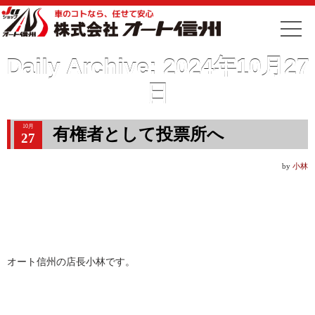
Daily Archive:
2024年10月27
日
10月
有権者として投票所へ
27
by
小林
オート信州の店長小林です。