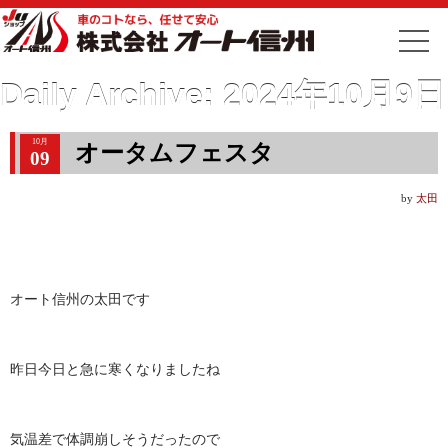
Daily Archive:
2024年10月9日
10月
オータムフェスタ
09
by
太田
オート信州の太田です
昨日今日と急に寒くなりましたね
気温差で体調崩しそうだったので