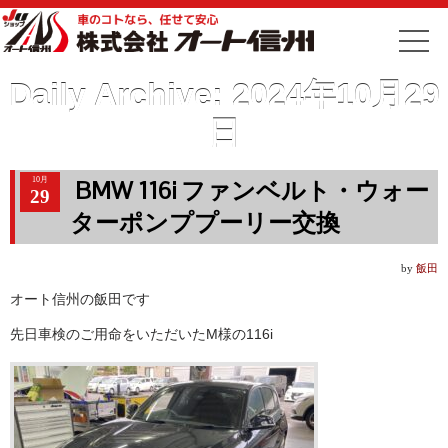
Daily Archive:
2024年10月29
日
10月
BMW 116i ファンベルト・ウォー
29
ターポンププーリー交換
by
飯田
オート信州の飯田です
先日車検のご用命をいただいたM様の116i