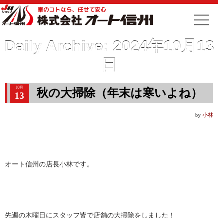
Daily Archive:
2024年10月13
日
10月
秋の大掃除（年末は寒いよね）
13
by
小林
オート信州の店長小林です。
先週の木曜日にスタッフ皆で店舗の大掃除をしました！