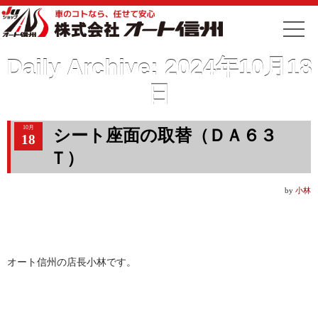
Daily Archive:
2024年10月18
日
10月
シート座面の取替（ＤＡ６３
18
Ｔ）
by
小林
オート信州の店長小林です。