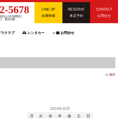
2-5678
LINE UP
RESERVE
CONTACT
在庫検索
来店予約
お問合せ
祝日は18:00閉店）
第1・第3日曜
ラクラブ
レンタカー
お問合せ
by
飯田
2024年10月
月
火
水
木
金
土
日