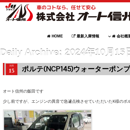
HOME
最新入庫情報
会社概
Daily Archive:
2024年10月15
10月
ポルテ(NCP145)ウォーターポン
15
オート信州の飯田です
少し前ですが、エンジンの異音で急遽点検させていただいたK様のポ