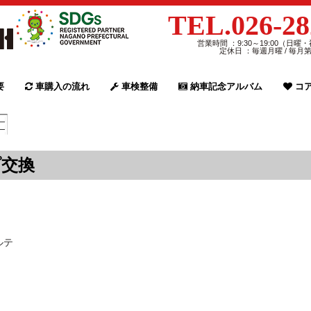
TEL.026-28
営業時間 ：9:30～19:00（日曜・
定休日 ：毎週月曜 / 毎月
要
車購入の流れ
車検整備
納車記念アルバム
コア
日
プ交換
ルテ