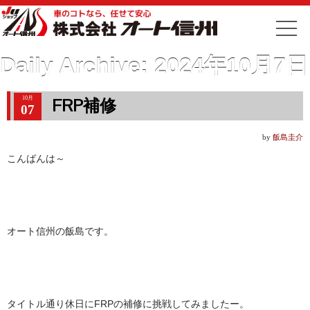
Daily Archive:
2024年10月7日
10月
FRP補修
07
by
飯島圭介
こんばんは～
オート信州の飯島です。
タイトル通り休日にFRPの補修に挑戦してみましたー。