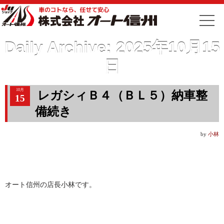
Daily Archive:
2025年10月15
日
10月
レガシィＢ４（ＢＬ５）納車整
15
備続き
by
小林
オート信州の店長小林です。