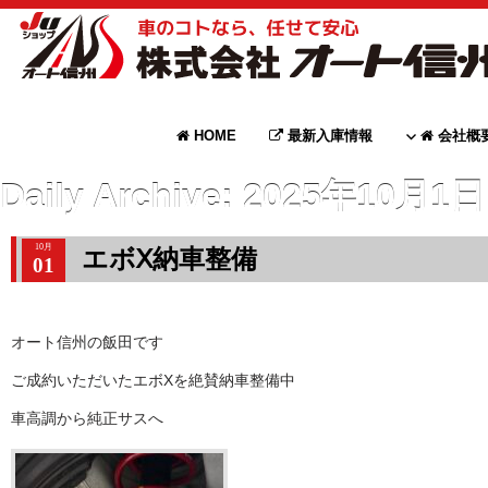
HOME
最新入庫情報
会社概
Daily Archive:
2025年10月1日
10月
エボX納車整備
01
オート信州の飯田です
ご成約いただいたエボXを絶賛納車整備中
車高調から純正サスへ