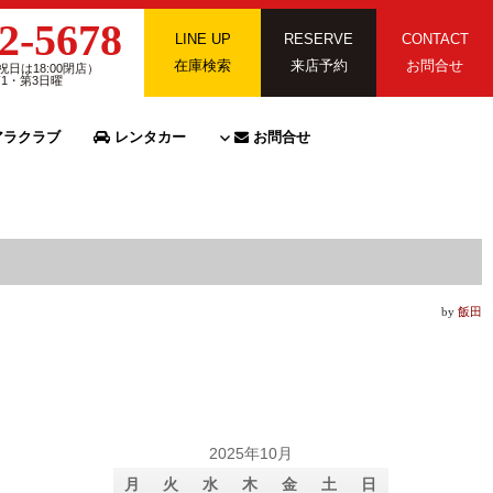
2-5678
LINE UP
RESERVE
CONTACT
在庫検索
来店予約
お問合せ
祝日は18:00閉店）
第1・第3日曜
ラクラブ
レンタカー
お問合せ
by
飯田
2025年10月
月
火
水
木
金
土
日