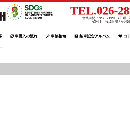
TEL.026-28
営業時間 ：9:30～19:00（日曜・
定休日 ：毎週月曜 / 毎月
要
車購入の流れ
車検整備
納車記念アルバム
コア
日