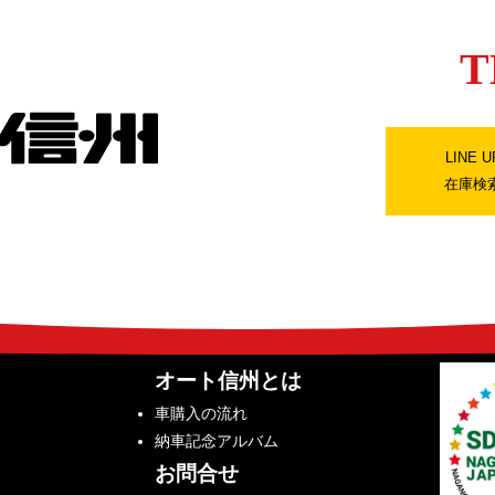
T
LINE U
在庫検
オート信州とは
車購入の流れ
納車記念アルバム
お問合せ