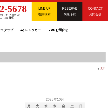
2-5678
LINE UP
RESERVE
CONTACT
在庫検索
来店予約
お問合せ
祝日は18:00閉店）
第1・第3日曜
ラクラブ
レンタカー
お問合せ
by
太田
2025年10月
月
火
水
木
金
土
日