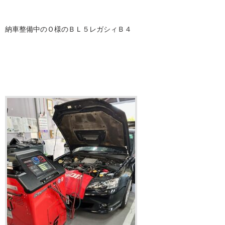
納車整備中のＯ様のＢＬ５レガシィＢ４