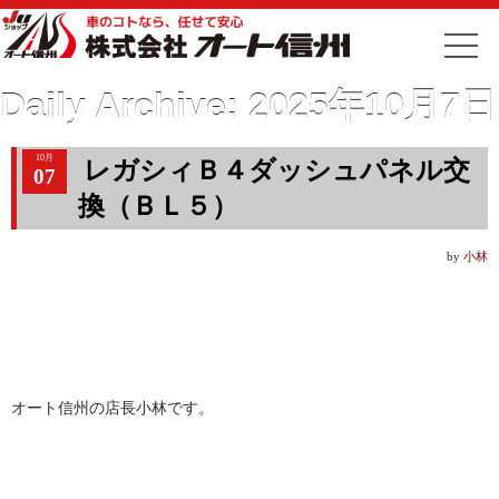
Daily Archive:
2025年10月7日
10月
レガシィＢ４ダッシュパネル交
07
換（ＢＬ５）
by
小林
オート信州の店長小林です。