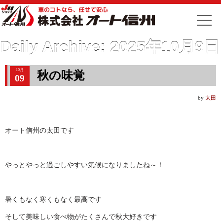
Daily Archive:
2025年10月9日
10月
秋の味覚
09
by
太田
オート信州の太田です
やっとやっと過ごしやすい気候になりましたね～！
暑くもなく寒くもなく最高です
そして美味しい食べ物がたくさんで秋大好きです