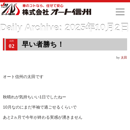
Daily Archive:
2025年10月2日
10月
早い者勝ち！
02
by
太田
オート信州の太田です
秋晴れが気持ちいい1日でしたねー
10月なのにまだ半袖で過ごせるくらいで
あと2ヵ月で今年が終わる実感が湧きません