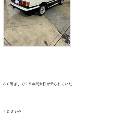
８０過ぎまで２５年間女性が乗られていた
ＦＤ３Ｓや