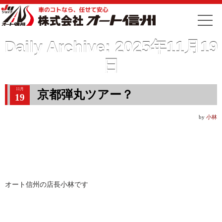
Daily Archive:
2025年11月19
日
11月
京都弾丸ツアー？
19
by
小林
オート信州の店長小林です