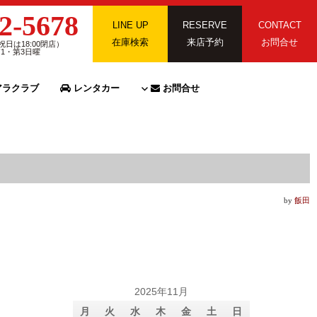
2-5678
LINE UP
RESERVE
CONTACT
在庫検索
来店予約
お問合せ
祝日は18:00閉店）
第1・第3日曜
ラクラブ
レンタカー
お問合せ
by
飯田
2025年11月
月
火
水
木
金
土
日