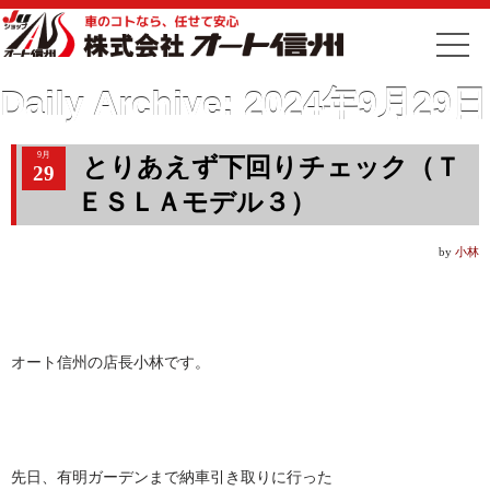
Daily Archive:
2024年9月29日
9月
とりあえず下回りチェック（Ｔ
29
ＥＳＬＡモデル３）
by
小林
オート信州の店長小林です。
先日、有明ガーデンまで納車引き取りに行った