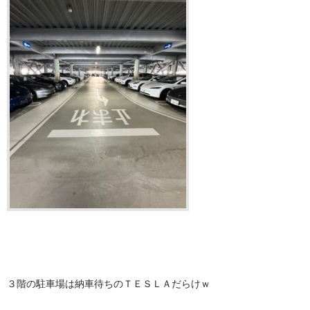
３階の駐車場は納車待ちのＴＥＳＬＡだらけｗ