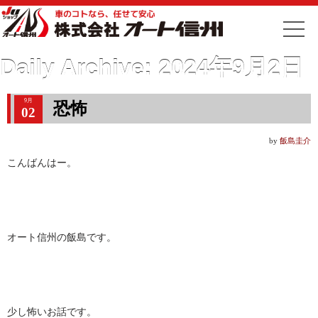
Daily Archive:
2024年9月2日
9月
恐怖
02
by
飯島圭介
こんばんはー。
オート信州の飯島です。
少し怖いお話です。