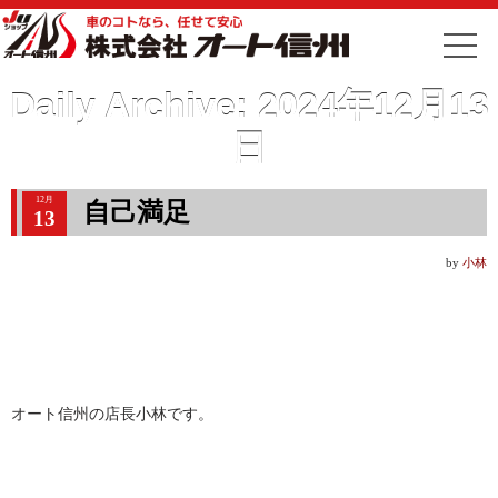
Daily Archive:
2024年12月13
日
12月
自己満足
13
by
小林
オート信州の店長小林です。