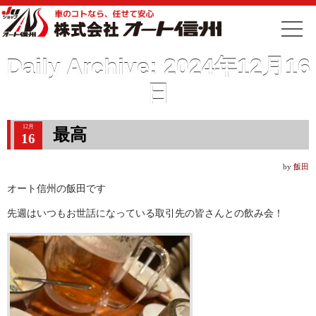
Daily Archive:
2024年12月16
日
12月
最高
16
by
飯田
オート信州の飯田です
先週はいつもお世話になっている取引先の皆さんとの飲み会！