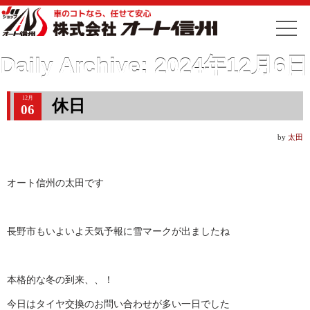
Daily Archive:
2024年12月6日
12月
休日
06
by
太田
オート信州の太田です
長野市もいよいよ天気予報に雪マークが出ましたね
本格的な冬の到来、、！
今日はタイヤ交換のお問い合わせが多い一日でした