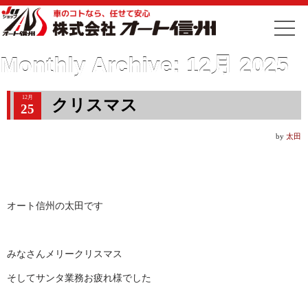
Monthly Archive:
12月 2025
12月
クリスマス
25
by
太田
オート信州の太田です
みなさんメリークリスマス
そしてサンタ業務お疲れ様でした