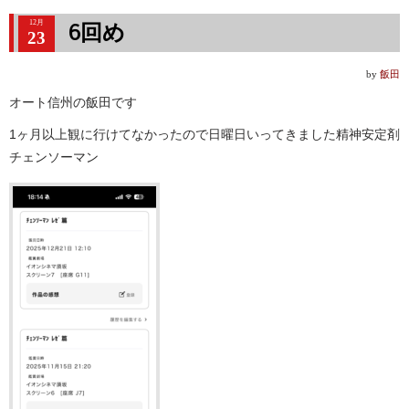
12月
6回め
23
by
飯田
オート信州の飯田です
1ヶ月以上観に行けてなかったので日曜日いってきました精神安定剤
チェンソーマン