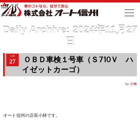
Daily Archive:
2024年11月27
日
11月
ＯＢＤ車検１号車（Ｓ710Ｖ ハ
27
イゼットカーゴ）
by
小林
オート信州の店長小林です。