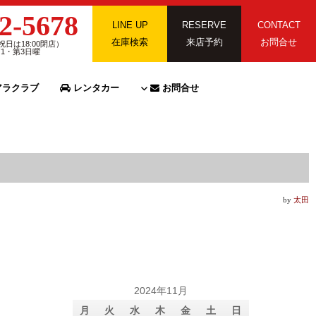
2-5678
LINE UP
RESERVE
CONTACT
在庫検索
来店予約
お問合せ
祝日は18:00閉店）
第1・第3日曜
ラクラブ
レンタカー
お問合せ
by
太田
2024年11月
月
火
水
木
金
土
日