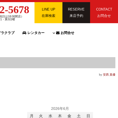
2-5678
LINE UP
RESERVE
CONTACT
在庫検索
来店予約
お問合せ
祝日は18:00閉店）
第1・第3日曜
ラクラブ
レンタカー
お問合せ
by
安西 真優
2026年6月
月
火
水
木
金
土
日