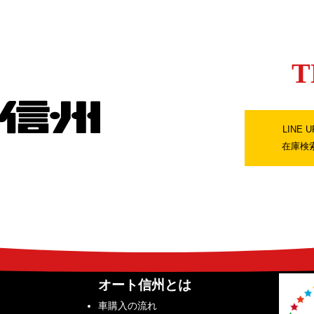
T
LINE U
在庫検
オート信州とは
車購入の流れ