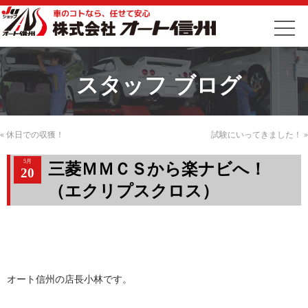
スタッフ ブログ
«
休日での収獲！
試験にいってきました！
»
5月
三菱ＭＭＣＳから楽ナビへ！
20
（エクリプスクロス）
オート信州の店長小林です。