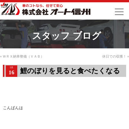
スタッフ ブログ
«
ＷＲＸ納車整備（ＶＡＢ）
休日での収獲！
»
5月
鯉のぼりを見ると食べたくなる
16
こんばんは