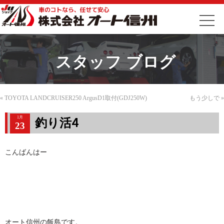
スタッフ ブログ
«
TOYOTA LANDCRUISER250 ArgusD1取付(GDJ250W)
もう少しで
»
1月
釣り活4
23
こんばんはー
オート信州の飯島です。