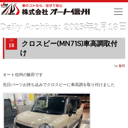
Daily Archive:
2025年2月18日
2月
クロスビー(MN71S)車高調取付
18
け
by
飯田
オート信州の飯田です
先日パーツお持ち込みでクロスビーに車高調を取り付けました