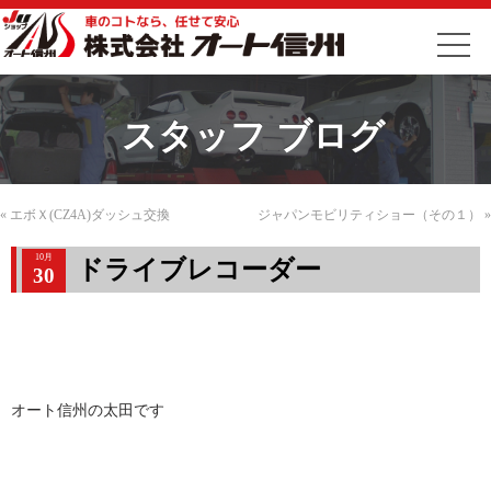
スタッフ ブログ
«
エボＸ(CZ4A)ダッシュ交換
ジャパンモビリティショー（その１）
»
10月
ドライブレコーダー
30
オート信州の太田です