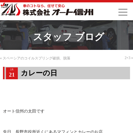
スタッフ ブログ
2×3
»
«
スペーシアのコイルスプリング破損、脱落
2月
カレーの日
21
オート信州の太田です
先日、長野市役所近くにあるマフィンとカレーのお店