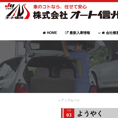
HOME
最新入庫情報
会社概
«
アップルパイ
12月
ようやく
03