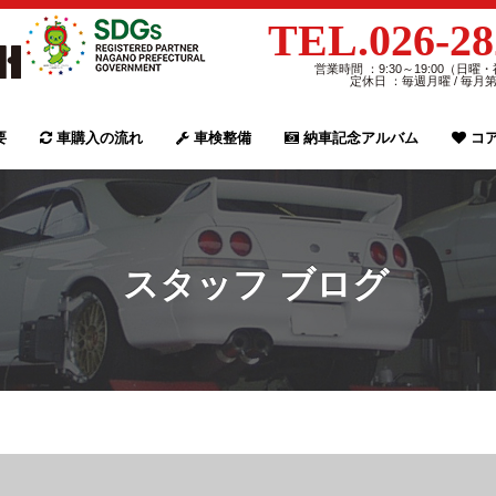
TEL.026-28
営業時間 ：9:30～19:00（日曜・
定休日 ：毎週月曜 / 毎月
要
車購入の流れ
車検整備
納車記念アルバム
コア
スタッフ ブログ