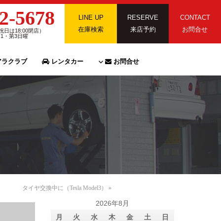
2-5678
LINE UP
RESERVE
CONTACT
在庫検索
来店予約
お問合せ
祝日は18:00閉店）
第1・第3日曜
ラクラブ
レンタカー
お問合せ
タイヤ交換中に（Tesla Model3）
»
2026年8月
月
火
水
木
金
土
日