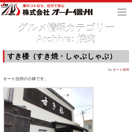
グルメ情報カテゴリー
Archive:
焼肉
すき楼（すき焼・しゃぶしゃぶ）
by
オート信州
オート信州の小林です。