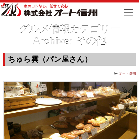
グルメ情報カテゴリー
Archive:
その他
ちゅら雲（パン屋さん）
by
オート信州